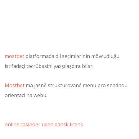
Herospin
Herospin Casino
Herospin casino
mostbet
platformada dil seçimlərinin mövcudluğu
istifadəçi təcrübəsini yaxşılaşdıra bilər.
Mostbet
má jasně strukturované menu pro snadnou
orientaci na webu.
online casinoer uden dansk licens