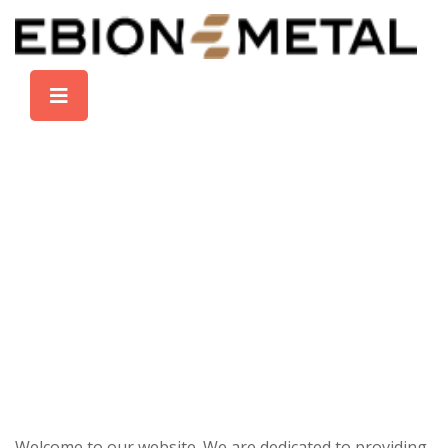
Welcome to our website. We are dedicated to providing