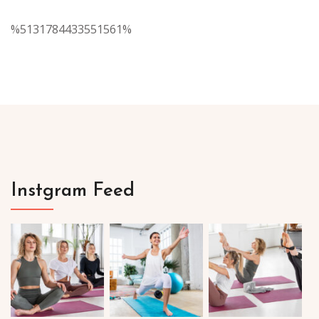
%5131784433551561%
Instgram Feed