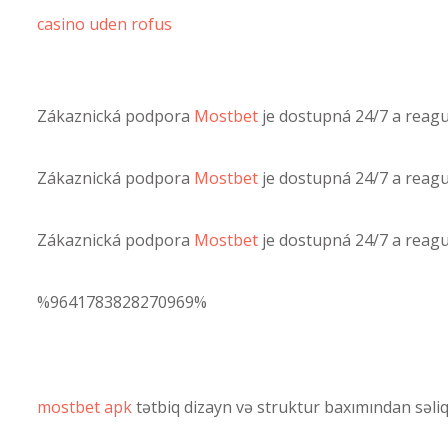
casino uden rofus
Zákaznická podpora
Mostbet
je dostupná 24/7 a reagu
Zákaznická podpora
Mostbet
je dostupná 24/7 a reagu
Zákaznická podpora
Mostbet
je dostupná 24/7 a reagu
%9641783828270969%
rajbet casino
мелбет
1xbet
valor casino
valor casino
alvynn
1red
alvynn
alvynn
alvynn
alvynn
alvynn
alvynn
alvynn
mostbet apk
tətbiq dizayn və struktur baxımından səliqə