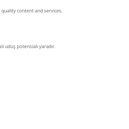
quality content and services.
li uduş potensialı yaradır.