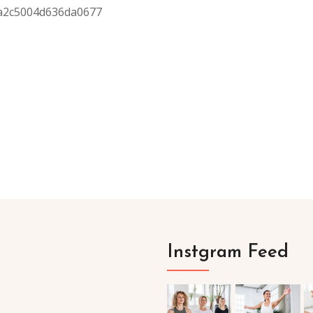
a2c5004d636da0677
Instgram Feed