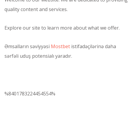
quality content and services.
Explore our site to learn more about what we offer.
Əmsalların səviyyəsi
Mostbet
istifadəçilərinə daha
sərfəli uduş potensialı yaradır.
crazy time live casino
winorio casino
winorio casino
winorio casino
%8401783224454554%
moonwin
boostwinuz.com
moonwin
azboostwin.com
Herospin Australia
Herospin casino
Herospin Casino
fat fruit
Herospin ελλάδα