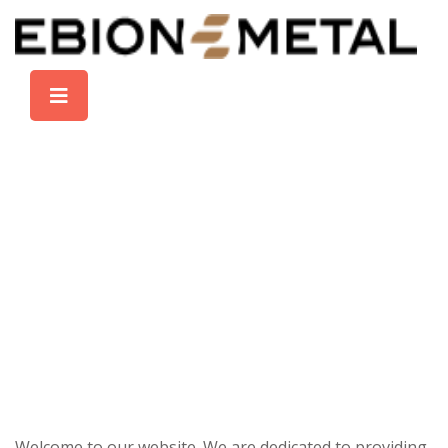
Welcome to our website. We are dedicated to providing