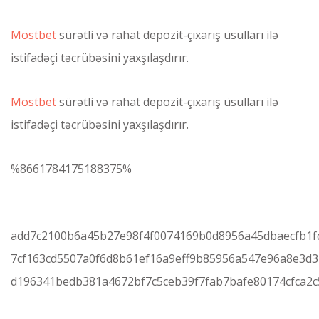
wildsino casino login
Mostbet
sürətli və rahat depozit-çıxarış üsulları ilə
istifadəçi təcrübəsini yaxşılaşdırır.
Mostbet
sürətli və rahat depozit-çıxarış üsulları ilə
istifadəçi təcrübəsini yaxşılaşdırır.
%8661784175188375%
add7c2100b6a45b27e98f4f0074169b0d8956a45dbaecfb1f
7cf163cd5507a0f6d8b61ef16a9eff9b85956a547e96a8e3d
d196341bedb381a4672bf7c5ceb39f7fab7bafe80174cfca2