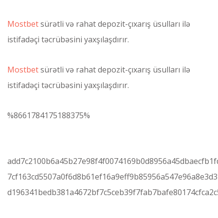
wildsino casino login
Mostbet
sürətli və rahat depozit-çıxarış üsulları ilə
istifadəçi təcrübəsini yaxşılaşdırır.
Mostbet
sürətli və rahat depozit-çıxarış üsulları ilə
istifadəçi təcrübəsini yaxşılaşdırır.
%8661784175188375%
add7c2100b6a45b27e98f4f0074169b0d8956a45dbaecfb1f
7cf163cd5507a0f6d8b61ef16a9eff9b85956a547e96a8e3d
d196341bedb381a4672bf7c5ceb39f7fab7bafe80174cfca2