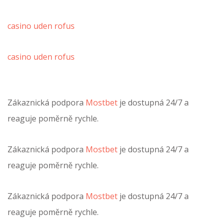
Herospin login
Herospin
Herospin
Herospin casino
Dexsport
https://reybetsoficial.com
Roletto Official
casino uden rofus
casino uden rofus
Zákaznická podpora
Mostbet
je dostupná 24/7 a
reaguje poměrně rychle.
Zákaznická podpora
Mostbet
je dostupná 24/7 a
reaguje poměrně rychle.
Zákaznická podpora
Mostbet
je dostupná 24/7 a
reaguje poměrně rychle.