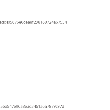
7edc405676e6dea8f298168724a67554
5956a547e96a8e3d3461a6a7879c97d