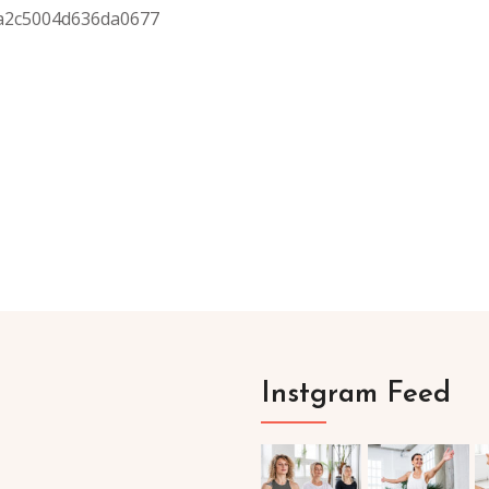
a2c5004d636da0677
Instgram Feed