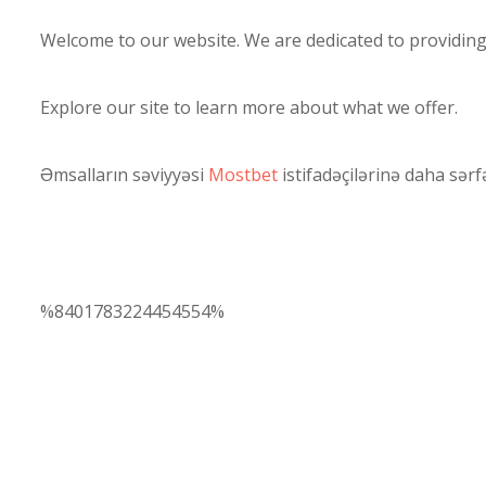
Welcome to our website. We are dedicated to providing 
Explore our site to learn more about what we offer.
Əmsalların səviyyəsi
Mostbet
istifadəçilərinə daha sərfə
crazy time live casino
winorio casino
winorio casino
winorio casino
%8401783224454554%
moonwin
boostwinuz.com
moonwin
azboostwin.com
Herospin Australia
Herospin casino
Herospin Casino
fat fruit
Herospin ελλάδα