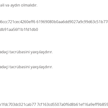
li və aydın olmalıdır.
6ccc721cec4260eff6 61969080b0aa6dd9027a9c99d63c51b7
db91aa56f1b1fd1db0
fadəçi təcrübəsini yaxşılaşdırır.
fadəçi təcrübəsini yaxşılaşdırır.
1fdc703dc021cab77 7cf163cd5507a0f6d8b61ef16a9eff9b8