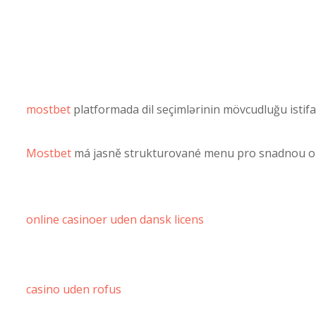
Herospin
Herospin Casino
Herospin casino
mostbet
platformada dil seçimlərinin mövcudluğu istifad
Mostbet
má jasně strukturované menu pro snadnou or
online casinoer uden dansk licens
Herospin login
Herospin
Herospin
Herospin casino
Dexsport
https://reybetsoficial.com
Roletto Official
casino uden rofus