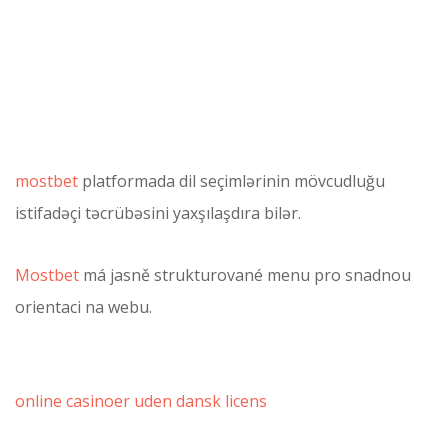
Herospin
Herospin Casino
Herospin casino
mostbet
platformada dil seçimlərinin mövcudluğu
istifadəçi təcrübəsini yaxşılaşdıra bilər.
Mostbet
má jasně strukturované menu pro snadnou
orientaci na webu.
online casinoer uden dansk licens