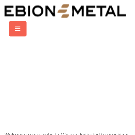
Welcome to our website. We are dedicated to providing