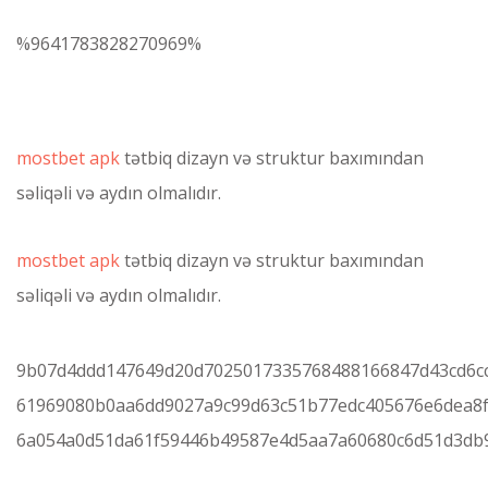
%9641783828270969%
rajbet casino
мелбет
1xbet
valor casino
valor casino
alvynn
1red
alvynn
alvynn
alvynn
alvynn
alvynn
alvynn
alvynn
mostbet apk
tətbiq dizayn və struktur baxımından
səliqəli və aydın olmalıdır.
mostbet apk
tətbiq dizayn və struktur baxımından
səliqəli və aydın olmalıdır.
alvynn
alvynn
alvynn
wildsino casino france
1xbet kz
wildsino login
wildsino casino online
9b07d4ddd147649d20d7025017335768488166847d43cd6cc
61969080b0aa6dd9027a9c99d63c51b77edc405676e6dea8
6a054a0d51da61f59446b49587e4d5aa7a60680c6d51d3db