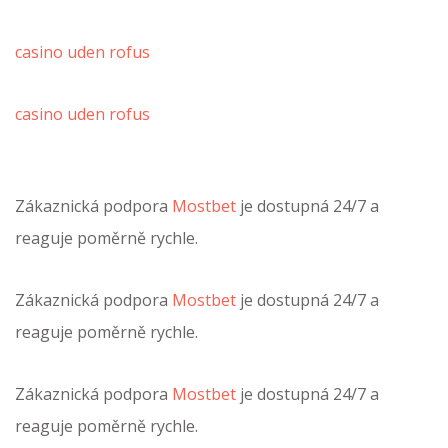
Herospin login
Herospin
Herospin
Herospin casino
Dexsport
https://reybetsoficial.com
Roletto Official
casino uden rofus
casino uden rofus
Zákaznická podpora
Mostbet
je dostupná 24/7 a
reaguje poměrně rychle.
Zákaznická podpora
Mostbet
je dostupná 24/7 a
reaguje poměrně rychle.
Zákaznická podpora
Mostbet
je dostupná 24/7 a
reaguje poměrně rychle.