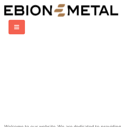
Welcome to our website. We are dedicated to providing