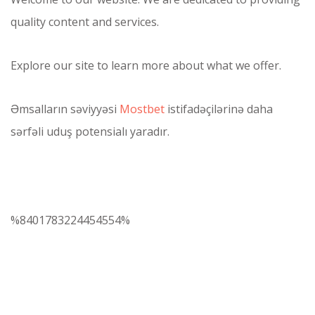
quality content and services.
Explore our site to learn more about what we offer.
Əmsalların səviyyəsi
Mostbet
istifadəçilərinə daha
sərfəli uduş potensialı yaradır.
crazy time live casino
winorio casino
winorio casino
winorio casino
%8401783224454554%
moonwin
boostwinuz.com
moonwin
azboostwin.com
Herospin Australia
Herospin casino
Herospin Casino
fat fruit
Herospin ελλάδα