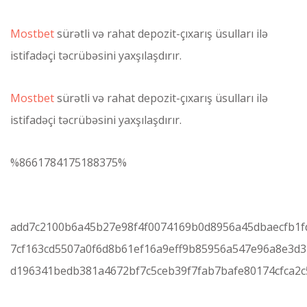
wildsino casino login
Mostbet
sürətli və rahat depozit-çıxarış üsulları ilə
istifadəçi təcrübəsini yaxşılaşdırır.
Mostbet
sürətli və rahat depozit-çıxarış üsulları ilə
istifadəçi təcrübəsini yaxşılaşdırır.
%8661784175188375%
add7c2100b6a45b27e98f4f0074169b0d8956a45dbaecfb1f
7cf163cd5507a0f6d8b61ef16a9eff9b85956a547e96a8e3d
d196341bedb381a4672bf7c5ceb39f7fab7bafe80174cfca2