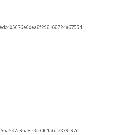
7edc405676e6dea8f298168724a67554
5956a547e96a8e3d3461a6a7879c97d