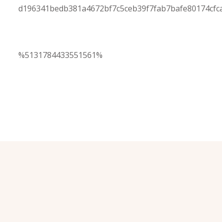
d196341bedb381a4672bf7c5ceb39f7fab7bafe80174cfc
%5131784433551561%