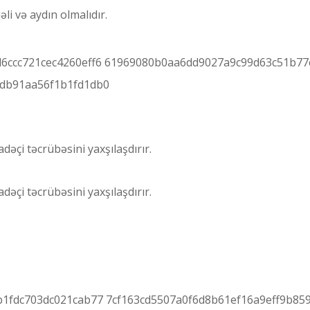
li və aydın olmalıdır.
6ccc721cec4260eff6 61969080b0aa6dd9027a9c99d63c51b7
db91aa56f1b1fd1db0
fadəçi təcrübəsini yaxşılaşdırır.
fadəçi təcrübəsini yaxşılaşdırır.
1fdc703dc021cab77 7cf163cd5507a0f6d8b61ef16a9eff9b8