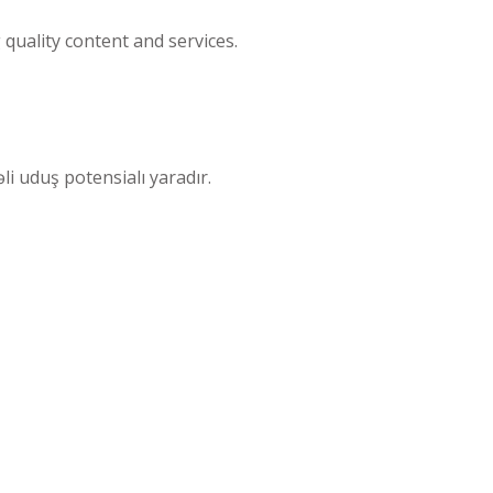
quality content and services.
li uduş potensialı yaradır.