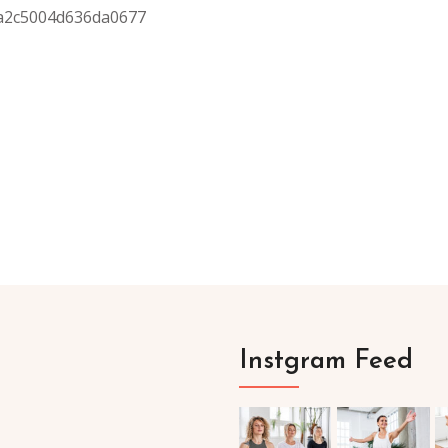
a2c5004d636da0677
Instgram Feed