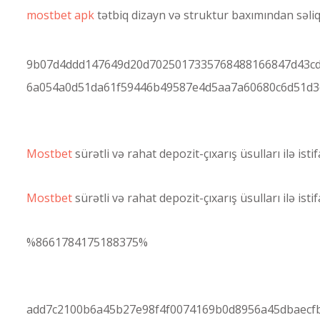
mostbet apk
tətbiq dizayn və struktur baxımından səliqə
alvynn
alvynn
alvynn
wildsino casino france
1xbet kz
wildsino login
wildsino casino online
9b07d4ddd147649d20d7025017335768488166847d43cd
6a054a0d51da61f59446b49587e4d5aa7a60680c6d51d3
wildsino casino login
Mostbet
sürətli və rahat depozit-çıxarış üsulları ilə isti
Mostbet
sürətli və rahat depozit-çıxarış üsulları ilə isti
%8661784175188375%
add7c2100b6a45b27e98f4f0074169b0d8956a45dbaecfb