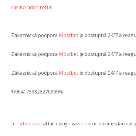
casino uden rofus
Zákaznická podpora
Mostbet
je dostupná 24/7 a reagu
Zákaznická podpora
Mostbet
je dostupná 24/7 a reagu
Zákaznická podpora
Mostbet
je dostupná 24/7 a reagu
%9641783828270969%
rajbet casino
мелбет
1xbet
valor casino
valor casino
alvynn
1red
alvynn
alvynn
alvynn
alvynn
alvynn
alvynn
alvynn
mostbet apk
tətbiq dizayn və struktur baxımından səliqə