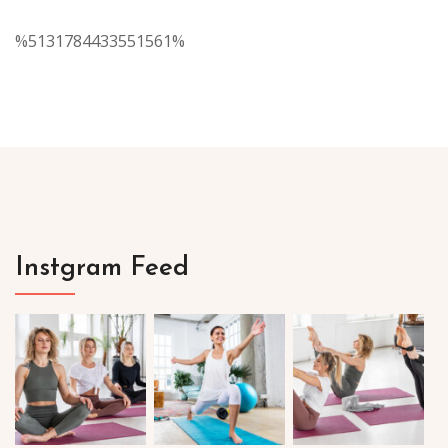
%5131784433551561%
Instgram Feed