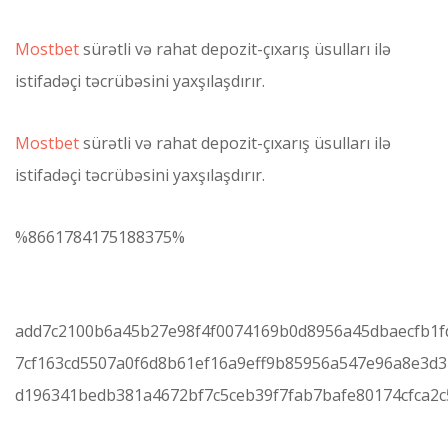
wildsino casino login
Mostbet
sürətli və rahat depozit-çıxarış üsulları ilə
istifadəçi təcrübəsini yaxşılaşdırır.
Mostbet
sürətli və rahat depozit-çıxarış üsulları ilə
istifadəçi təcrübəsini yaxşılaşdırır.
%8661784175188375%
add7c2100b6a45b27e98f4f0074169b0d8956a45dbaecfb1f
7cf163cd5507a0f6d8b61ef16a9eff9b85956a547e96a8e3d
d196341bedb381a4672bf7c5ceb39f7fab7bafe80174cfca2