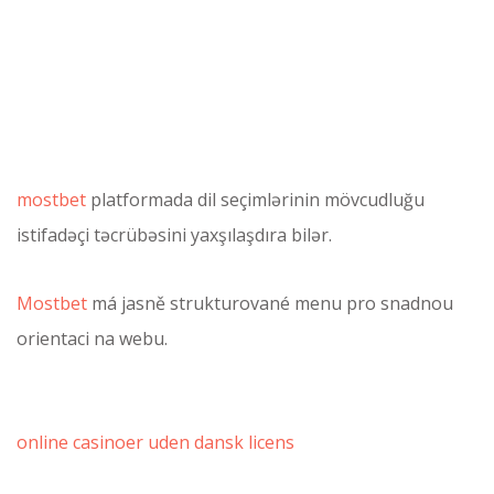
Herospin
Herospin Casino
Herospin casino
mostbet
platformada dil seçimlərinin mövcudluğu
istifadəçi təcrübəsini yaxşılaşdıra bilər.
Mostbet
má jasně strukturované menu pro snadnou
orientaci na webu.
online casinoer uden dansk licens