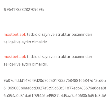
%9641783828270969%
rajbet casino
мелбет
1xbet
valor casino
valor casino
alvynn
1red
alvynn
alvynn
alvynn
alvynn
alvynn
alvynn
alvynn
mostbet apk
tətbiq dizayn və struktur baxımından
səliqəli və aydın olmalıdır.
mostbet apk
tətbiq dizayn və struktur baxımından
səliqəli və aydın olmalıdır.
alvynn
alvynn
alvynn
wildsino casino france
1xbet kz
wildsino login
wildsino casino online
9b07d4ddd147649d20d7025017335768488166847d43cd6cc
61969080b0aa6dd9027a9c99d63c51b77edc405676e6dea8
6a054a0d51da61f59446b49587e4d5aa7a60680c6d51d3db