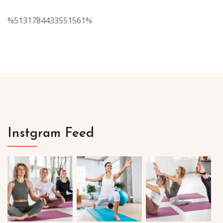
%5131784433551561%
Instgram Feed