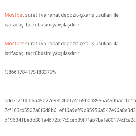
wildsino casino login
Mostbet
sürətli və rahat depozit-çıxarış üsulları ilə
istifadəçi təcrübəsini yaxşılaşdırır.
Mostbet
sürətli və rahat depozit-çıxarış üsulları ilə
istifadəçi təcrübəsini yaxşılaşdırır.
%8661784175188375%
add7c2100b6a45b27e98f4f0074169b0d8956a45dbaecfb1f
7cf163cd5507a0f6d8b61ef16a9eff9b85956a547e96a8e3d
d196341bedb381a4672bf7c5ceb39f7fab7bafe80174cfca2