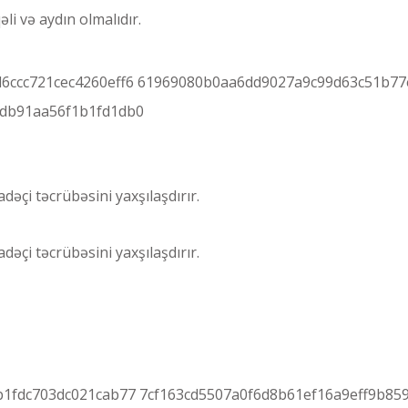
li və aydın olmalıdır.
6ccc721cec4260eff6 61969080b0aa6dd9027a9c99d63c51b7
db91aa56f1b1fd1db0
fadəçi təcrübəsini yaxşılaşdırır.
fadəçi təcrübəsini yaxşılaşdırır.
1fdc703dc021cab77 7cf163cd5507a0f6d8b61ef16a9eff9b8