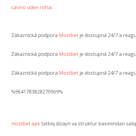
casino uden rofus
Zákaznická podpora
Mostbet
je dostupná 24/7 a reagu
Zákaznická podpora
Mostbet
je dostupná 24/7 a reagu
Zákaznická podpora
Mostbet
je dostupná 24/7 a reagu
%9641783828270969%
rajbet casino
мелбет
1xbet
valor casino
valor casino
alvynn
1red
alvynn
alvynn
alvynn
alvynn
alvynn
alvynn
alvynn
mostbet apk
tətbiq dizayn və struktur baxımından səliqə