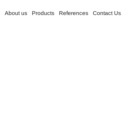
e
About us
Products
References
Contact Us