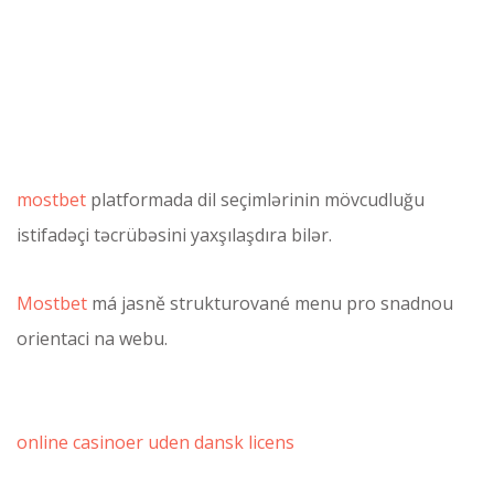
Herospin
Herospin Casino
Herospin casino
mostbet
platformada dil seçimlərinin mövcudluğu
istifadəçi təcrübəsini yaxşılaşdıra bilər.
Mostbet
má jasně strukturované menu pro snadnou
orientaci na webu.
online casinoer uden dansk licens