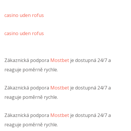
Herospin login
Herospin
Herospin
Herospin casino
Dexsport
https://reybetsoficial.com
Roletto Official
casino uden rofus
casino uden rofus
Zákaznická podpora
Mostbet
je dostupná 24/7 a
reaguje poměrně rychle.
Zákaznická podpora
Mostbet
je dostupná 24/7 a
reaguje poměrně rychle.
Zákaznická podpora
Mostbet
je dostupná 24/7 a
reaguje poměrně rychle.