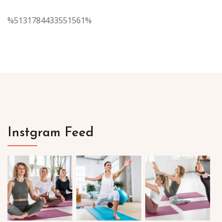
%5131784433551561%
Instgram Feed