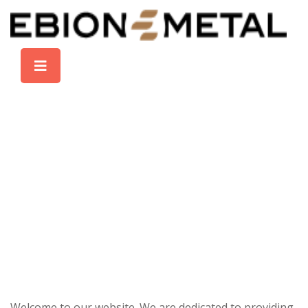
Welcome to our website. We are dedicated to providing