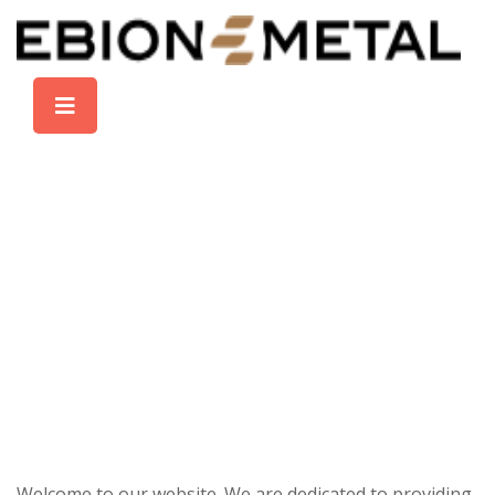
Welcome to our website. We are dedicated to providing