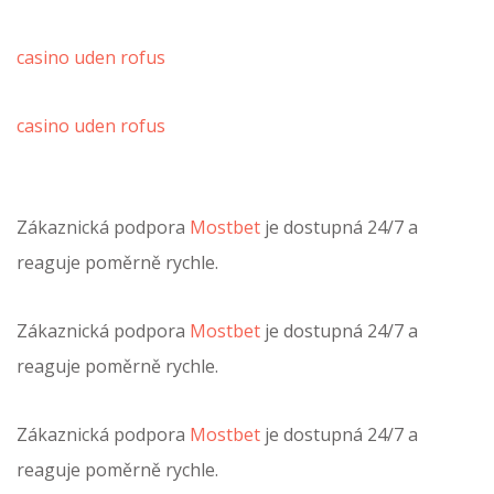
Herospin login
Herospin
Herospin
Herospin casino
Dexsport
https://reybetsoficial.com
Roletto Official
casino uden rofus
casino uden rofus
Zákaznická podpora
Mostbet
je dostupná 24/7 a
reaguje poměrně rychle.
Zákaznická podpora
Mostbet
je dostupná 24/7 a
reaguje poměrně rychle.
Zákaznická podpora
Mostbet
je dostupná 24/7 a
reaguje poměrně rychle.