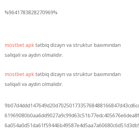
%9641783828270969%
rajbet casino
мелбет
1xbet
valor casino
valor casino
alvynn
1red
alvynn
alvynn
alvynn
alvynn
alvynn
alvynn
alvynn
mostbet apk
tətbiq dizayn və struktur baxımından
səliqəli və aydın olmalıdır.
mostbet apk
tətbiq dizayn və struktur baxımından
səliqəli və aydın olmalıdır.
alvynn
alvynn
alvynn
wildsino casino france
1xbet kz
wildsino login
wildsino casino online
9b07d4ddd147649d20d7025017335768488166847d43cd6cc
61969080b0aa6dd9027a9c99d63c51b77edc405676e6dea8
6a054a0d51da61f59446b49587e4d5aa7a60680c6d51d3db