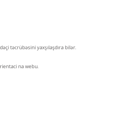
əçi təcrübəsini yaxşılaşdıra bilər.
ientaci na webu.