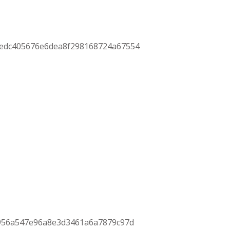
7edc405676e6dea8f298168724a67554
5956a547e96a8e3d3461a6a7879c97d