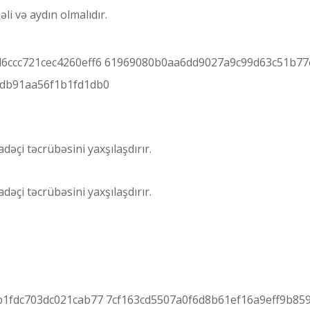
li və aydın olmalıdır.
6ccc721cec4260eff6 61969080b0aa6dd9027a9c99d63c51b7
db91aa56f1b1fd1db0
fadəçi təcrübəsini yaxşılaşdırır.
fadəçi təcrübəsini yaxşılaşdırır.
1fdc703dc021cab77 7cf163cd5507a0f6d8b61ef16a9eff9b8