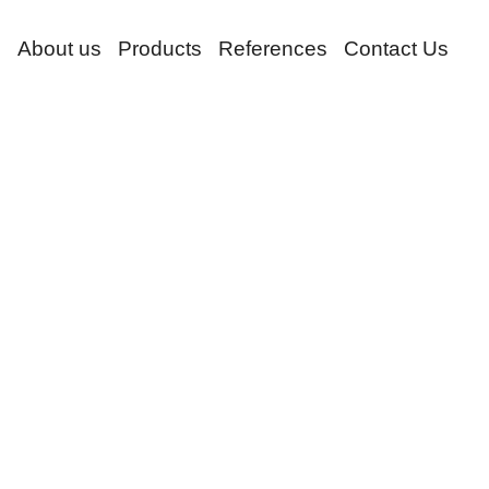
e
About us
Products
References
Contact Us