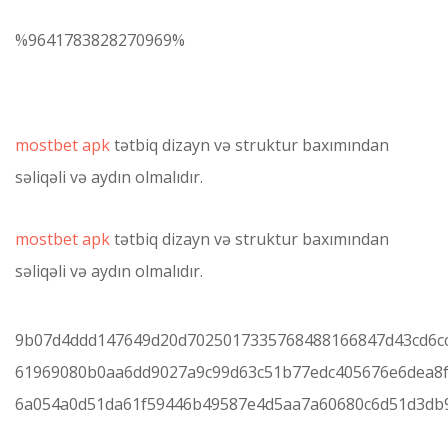
%9641783828270969%
rajbet casino
мелбет
1xbet
valor casino
valor casino
alvynn
1red
alvynn
alvynn
alvynn
alvynn
alvynn
alvynn
alvynn
mostbet apk
tətbiq dizayn və struktur baxımından
səliqəli və aydın olmalıdır.
mostbet apk
tətbiq dizayn və struktur baxımından
səliqəli və aydın olmalıdır.
alvynn
alvynn
alvynn
wildsino casino france
1xbet kz
wildsino login
wildsino casino online
9b07d4ddd147649d20d7025017335768488166847d43cd6cc
61969080b0aa6dd9027a9c99d63c51b77edc405676e6dea8
6a054a0d51da61f59446b49587e4d5aa7a60680c6d51d3db