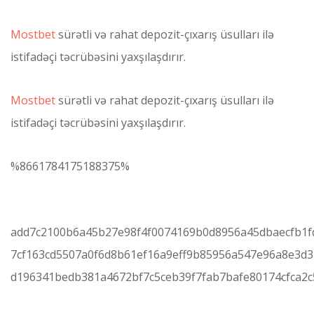
wildsino casino login
Mostbet
sürətli və rahat depozit-çıxarış üsulları ilə
istifadəçi təcrübəsini yaxşılaşdırır.
Mostbet
sürətli və rahat depozit-çıxarış üsulları ilə
istifadəçi təcrübəsini yaxşılaşdırır.
%8661784175188375%
add7c2100b6a45b27e98f4f0074169b0d8956a45dbaecfb1f
7cf163cd5507a0f6d8b61ef16a9eff9b85956a547e96a8e3d
d196341bedb381a4672bf7c5ceb39f7fab7bafe80174cfca2