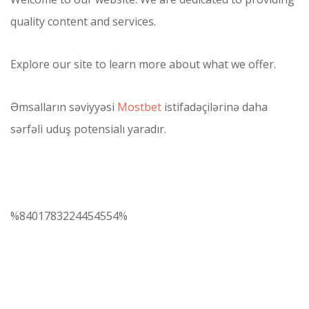
quality content and services.
Explore our site to learn more about what we offer.
Əmsalların səviyyəsi
Mostbet
istifadəçilərinə daha
sərfəli uduş potensialı yaradır.
crazy time live casino
winorio casino
winorio casino
winorio casino
%8401783224454554%
moonwin
boostwinuz.com
moonwin
azboostwin.com
Herospin Australia
Herospin casino
Herospin Casino
fat fruit
Herospin ελλάδα