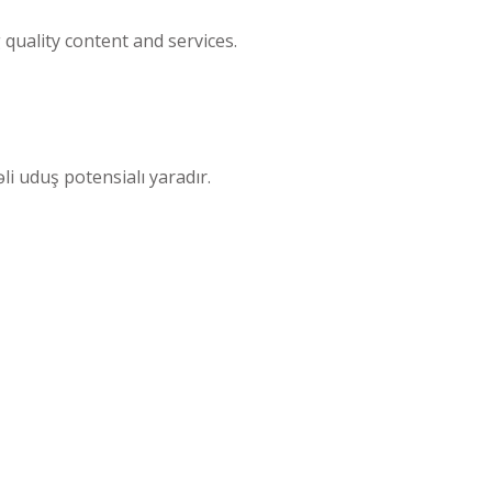
quality content and services.
li uduş potensialı yaradır.