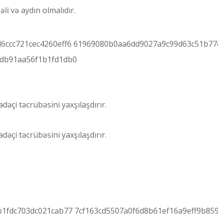
li və aydın olmalıdır.
6ccc721cec4260eff6 61969080b0aa6dd9027a9c99d63c51b7
db91aa56f1b1fd1db0
fadəçi təcrübəsini yaxşılaşdırır.
fadəçi təcrübəsini yaxşılaşdırır.
1fdc703dc021cab77 7cf163cd5507a0f6d8b61ef16a9eff9b8