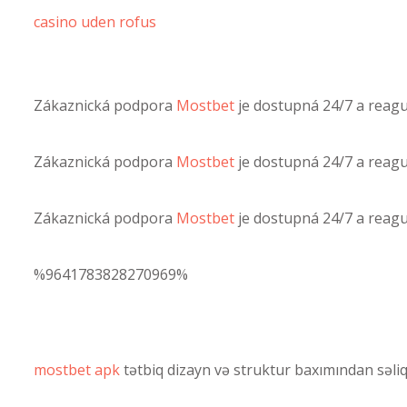
casino uden rofus
Zákaznická podpora
Mostbet
je dostupná 24/7 a reagu
Zákaznická podpora
Mostbet
je dostupná 24/7 a reagu
Zákaznická podpora
Mostbet
je dostupná 24/7 a reagu
%9641783828270969%
rajbet casino
мелбет
1xbet
valor casino
valor casino
alvynn
1red
alvynn
alvynn
alvynn
alvynn
alvynn
alvynn
alvynn
mostbet apk
tətbiq dizayn və struktur baxımından səliqə