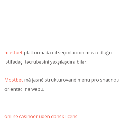
Herospin
Herospin Casino
Herospin casino
mostbet
platformada dil seçimlərinin mövcudluğu
istifadəçi təcrübəsini yaxşılaşdıra bilər.
Mostbet
má jasně strukturované menu pro snadnou
orientaci na webu.
online casinoer uden dansk licens