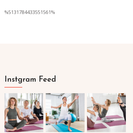
%5131784433551561%
Instgram Feed