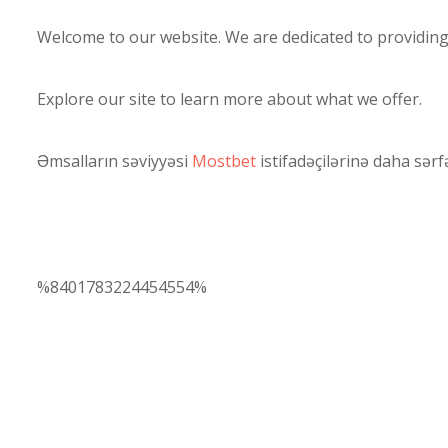
Welcome to our website. We are dedicated to providing 
Explore our site to learn more about what we offer.
Əmsalların səviyyəsi
Mostbet
istifadəçilərinə daha sərfə
crazy time live casino
winorio casino
winorio casino
winorio casino
%8401783224454554%
moonwin
boostwinuz.com
moonwin
azboostwin.com
Herospin Australia
Herospin casino
Herospin Casino
fat fruit
Herospin ελλάδα