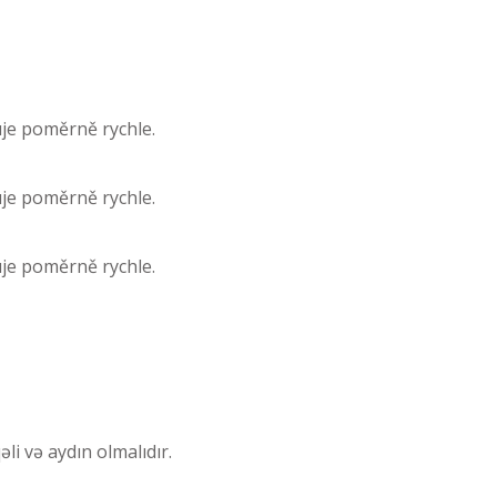
je poměrně rychle.
je poměrně rychle.
je poměrně rychle.
li və aydın olmalıdır.