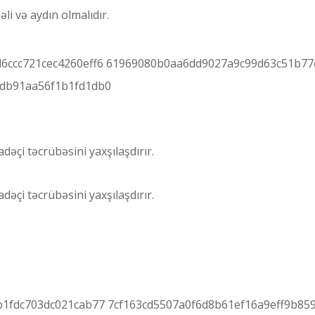
li və aydın olmalıdır.
6ccc721cec4260eff6 61969080b0aa6dd9027a9c99d63c51b7
db91aa56f1b1fd1db0
fadəçi təcrübəsini yaxşılaşdırır.
fadəçi təcrübəsini yaxşılaşdırır.
1fdc703dc021cab77 7cf163cd5507a0f6d8b61ef16a9eff9b8