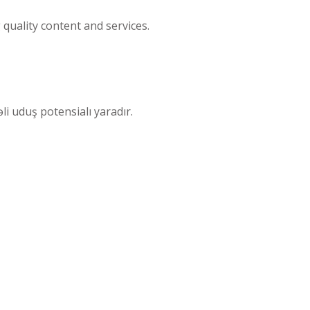
quality content and services.
li uduş potensialı yaradır.