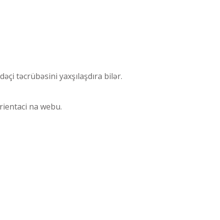
əçi təcrübəsini yaxşılaşdıra bilər.
ientaci na webu.