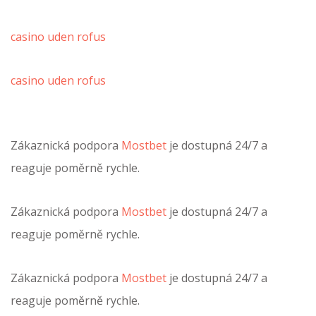
Herospin login
Herospin
Herospin
Herospin casino
Dexsport
https://reybetsoficial.com
Roletto Official
casino uden rofus
casino uden rofus
Zákaznická podpora
Mostbet
je dostupná 24/7 a
reaguje poměrně rychle.
Zákaznická podpora
Mostbet
je dostupná 24/7 a
reaguje poměrně rychle.
Zákaznická podpora
Mostbet
je dostupná 24/7 a
reaguje poměrně rychle.