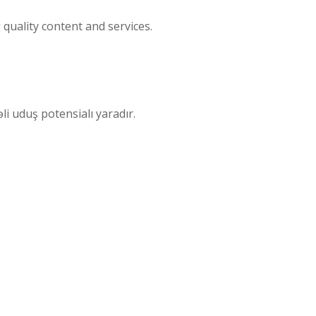
quality content and services.
li uduş potensialı yaradır.