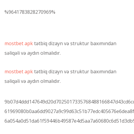
%9641783828270969%
rajbet casino
мелбет
1xbet
valor casino
valor casino
alvynn
1red
alvynn
alvynn
alvynn
alvynn
alvynn
alvynn
alvynn
mostbet apk
tətbiq dizayn və struktur baxımından
səliqəli və aydın olmalıdır.
mostbet apk
tətbiq dizayn və struktur baxımından
səliqəli və aydın olmalıdır.
alvynn
alvynn
alvynn
wildsino casino france
1xbet kz
wildsino login
wildsino casino online
9b07d4ddd147649d20d7025017335768488166847d43cd6cc
61969080b0aa6dd9027a9c99d63c51b77edc405676e6dea8
6a054a0d51da61f59446b49587e4d5aa7a60680c6d51d3db