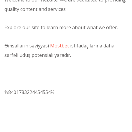
quality content and services.
Explore our site to learn more about what we offer.
Əmsalların səviyyəsi
Mostbet
istifadəçilərinə daha
sərfəli uduş potensialı yaradır.
crazy time live casino
winorio casino
winorio casino
winorio casino
%8401783224454554%
moonwin
boostwinuz.com
moonwin
azboostwin.com
Herospin Australia
Herospin casino
Herospin Casino
fat fruit
Herospin ελλάδα