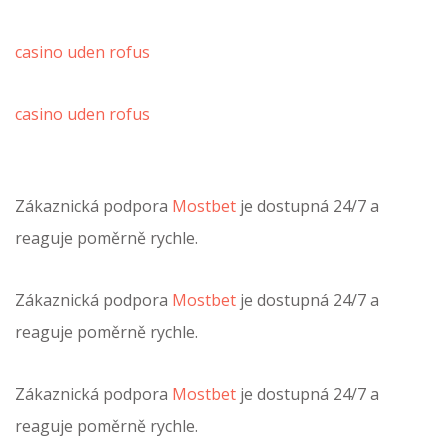
Herospin login
Herospin
Herospin
Herospin casino
Dexsport
https://reybetsoficial.com
Roletto Official
casino uden rofus
casino uden rofus
Zákaznická podpora
Mostbet
je dostupná 24/7 a
reaguje poměrně rychle.
Zákaznická podpora
Mostbet
je dostupná 24/7 a
reaguje poměrně rychle.
Zákaznická podpora
Mostbet
je dostupná 24/7 a
reaguje poměrně rychle.