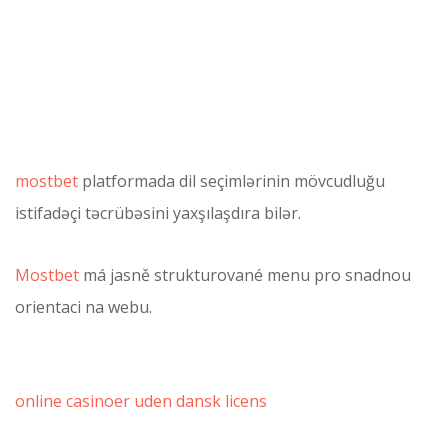
Herospin
Herospin Casino
Herospin casino
mostbet
platformada dil seçimlərinin mövcudluğu
istifadəçi təcrübəsini yaxşılaşdıra bilər.
Mostbet
má jasně strukturované menu pro snadnou
orientaci na webu.
online casinoer uden dansk licens