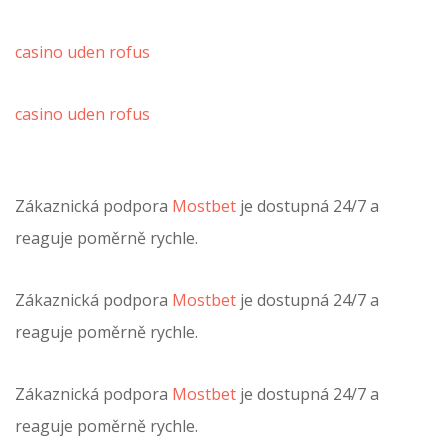
Herospin login
Herospin
Herospin
Herospin casino
Dexsport
https://reybetsoficial.com
Roletto Official
casino uden rofus
casino uden rofus
Zákaznická podpora
Mostbet
je dostupná 24/7 a
reaguje poměrně rychle.
Zákaznická podpora
Mostbet
je dostupná 24/7 a
reaguje poměrně rychle.
Zákaznická podpora
Mostbet
je dostupná 24/7 a
reaguje poměrně rychle.