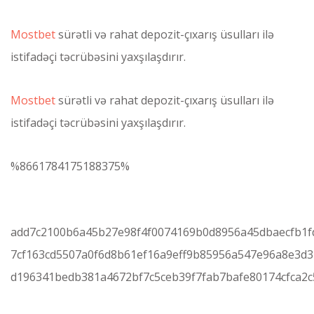
wildsino casino login
Mostbet
sürətli və rahat depozit-çıxarış üsulları ilə
istifadəçi təcrübəsini yaxşılaşdırır.
Mostbet
sürətli və rahat depozit-çıxarış üsulları ilə
istifadəçi təcrübəsini yaxşılaşdırır.
%8661784175188375%
add7c2100b6a45b27e98f4f0074169b0d8956a45dbaecfb1f
7cf163cd5507a0f6d8b61ef16a9eff9b85956a547e96a8e3d
d196341bedb381a4672bf7c5ceb39f7fab7bafe80174cfca2