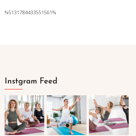
%5131784433551561%
Instgram Feed