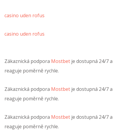
Herospin login
Herospin
Herospin
Herospin casino
Dexsport
https://reybetsoficial.com
Roletto Official
casino uden rofus
casino uden rofus
Zákaznická podpora
Mostbet
je dostupná 24/7 a
reaguje poměrně rychle.
Zákaznická podpora
Mostbet
je dostupná 24/7 a
reaguje poměrně rychle.
Zákaznická podpora
Mostbet
je dostupná 24/7 a
reaguje poměrně rychle.