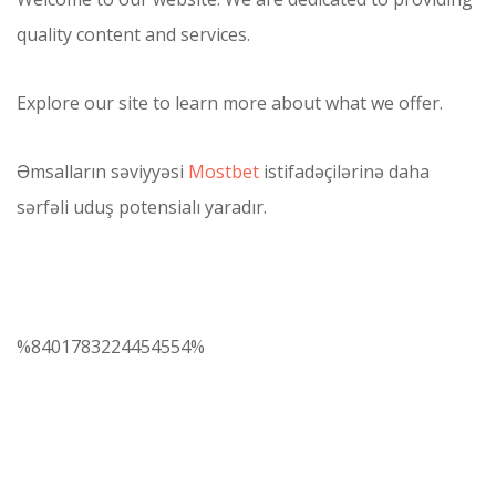
quality content and services.
Explore our site to learn more about what we offer.
Əmsalların səviyyəsi
Mostbet
istifadəçilərinə daha
sərfəli uduş potensialı yaradır.
crazy time live casino
winorio casino
winorio casino
winorio casino
%8401783224454554%
moonwin
boostwinuz.com
moonwin
azboostwin.com
Herospin Australia
Herospin casino
Herospin Casino
fat fruit
Herospin ελλάδα