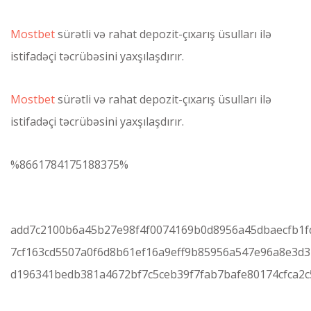
wildsino casino login
Mostbet
sürətli və rahat depozit-çıxarış üsulları ilə
istifadəçi təcrübəsini yaxşılaşdırır.
Mostbet
sürətli və rahat depozit-çıxarış üsulları ilə
istifadəçi təcrübəsini yaxşılaşdırır.
%8661784175188375%
add7c2100b6a45b27e98f4f0074169b0d8956a45dbaecfb1f
7cf163cd5507a0f6d8b61ef16a9eff9b85956a547e96a8e3d
d196341bedb381a4672bf7c5ceb39f7fab7bafe80174cfca2