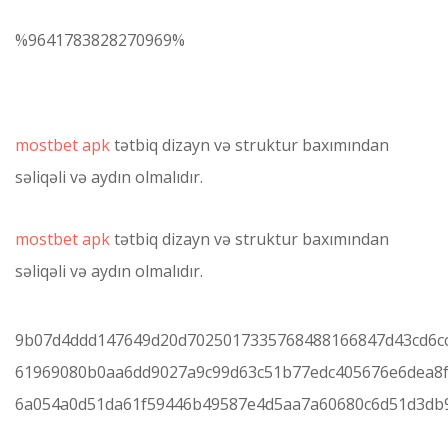
%9641783828270969%
rajbet casino
мелбет
1xbet
valor casino
valor casino
alvynn
1red
alvynn
alvynn
alvynn
alvynn
alvynn
alvynn
alvynn
mostbet apk
tətbiq dizayn və struktur baxımından
səliqəli və aydın olmalıdır.
mostbet apk
tətbiq dizayn və struktur baxımından
səliqəli və aydın olmalıdır.
alvynn
alvynn
alvynn
wildsino casino france
1xbet kz
wildsino login
wildsino casino online
9b07d4ddd147649d20d7025017335768488166847d43cd6cc
61969080b0aa6dd9027a9c99d63c51b77edc405676e6dea8
6a054a0d51da61f59446b49587e4d5aa7a60680c6d51d3db