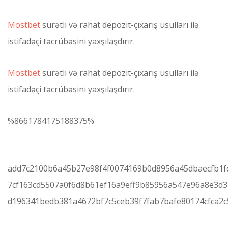
wildsino casino login
Mostbet
sürətli və rahat depozit-çıxarış üsulları ilə
istifadəçi təcrübəsini yaxşılaşdırır.
Mostbet
sürətli və rahat depozit-çıxarış üsulları ilə
istifadəçi təcrübəsini yaxşılaşdırır.
%8661784175188375%
add7c2100b6a45b27e98f4f0074169b0d8956a45dbaecfb1f
7cf163cd5507a0f6d8b61ef16a9eff9b85956a547e96a8e3d
d196341bedb381a4672bf7c5ceb39f7fab7bafe80174cfca2