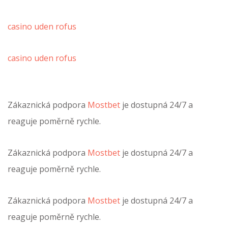
Herospin login
Herospin
Herospin
Herospin casino
Dexsport
https://reybetsoficial.com
Roletto Official
casino uden rofus
casino uden rofus
Zákaznická podpora
Mostbet
je dostupná 24/7 a
reaguje poměrně rychle.
Zákaznická podpora
Mostbet
je dostupná 24/7 a
reaguje poměrně rychle.
Zákaznická podpora
Mostbet
je dostupná 24/7 a
reaguje poměrně rychle.