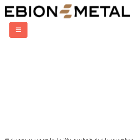
Welcome to our website. We are dedicated to providing