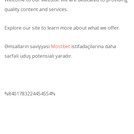
quality content and services.
Explore our site to learn more about what we offer.
Əmsalların səviyyəsi
Mostbet
istifadəçilərinə daha
sərfəli uduş potensialı yaradır.
crazy time live casino
winorio casino
winorio casino
winorio casino
%8401783224454554%
moonwin
boostwinuz.com
moonwin
azboostwin.com
Herospin Australia
Herospin casino
Herospin Casino
fat fruit
Herospin ελλάδα