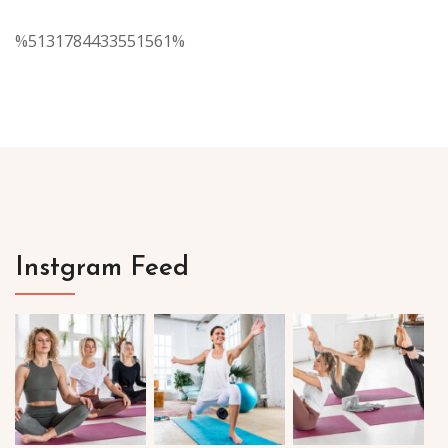
%5131784433551561%
Instgram Feed