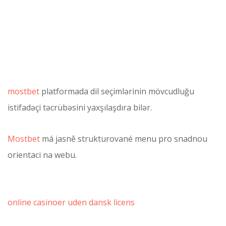
Herospin
Herospin Casino
Herospin casino
mostbet
platformada dil seçimlərinin mövcudluğu
istifadəçi təcrübəsini yaxşılaşdıra bilər.
Mostbet
má jasně strukturované menu pro snadnou
orientaci na webu.
online casinoer uden dansk licens