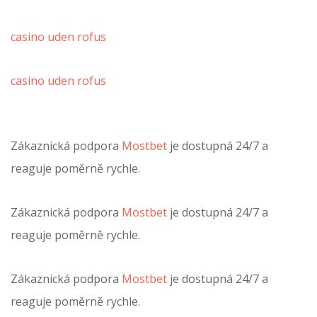
Herospin login
Herospin
Herospin
Herospin casino
Dexsport
https://reybetsoficial.com
Roletto Official
casino uden rofus
casino uden rofus
Zákaznická podpora
Mostbet
je dostupná 24/7 a
reaguje poměrně rychle.
Zákaznická podpora
Mostbet
je dostupná 24/7 a
reaguje poměrně rychle.
Zákaznická podpora
Mostbet
je dostupná 24/7 a
reaguje poměrně rychle.