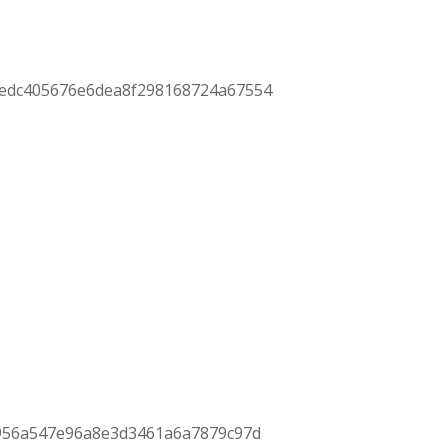
7edc405676e6dea8f298168724a67554
5956a547e96a8e3d3461a6a7879c97d