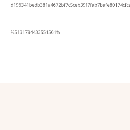
d196341bedb381a4672bf7c5ceb39f7fab7bafe80174cfc
%5131784433551561%