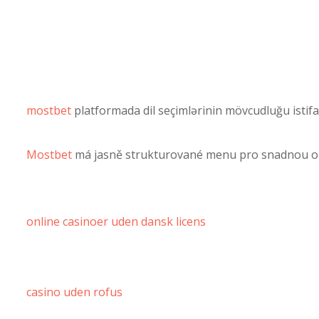
Herospin
Herospin Casino
Herospin casino
mostbet
platformada dil seçimlərinin mövcudluğu istifad
Mostbet
má jasně strukturované menu pro snadnou or
online casinoer uden dansk licens
Herospin login
Herospin
Herospin
Herospin casino
Dexsport
https://reybetsoficial.com
Roletto Official
casino uden rofus