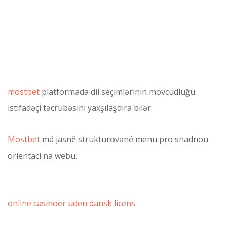
Herospin
Herospin Casino
Herospin casino
mostbet
platformada dil seçimlərinin mövcudluğu
istifadəçi təcrübəsini yaxşılaşdıra bilər.
Mostbet
má jasně strukturované menu pro snadnou
orientaci na webu.
online casinoer uden dansk licens