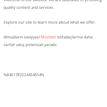
quality content and services.
Explore our site to learn more about what we offer.
Əmsalların səviyyəsi
Mostbet
istifadəçilərinə daha
sərfəli uduş potensialı yaradır.
crazy time live casino
winorio casino
winorio casino
winorio casino
%8401783224454554%
moonwin
boostwinuz.com
moonwin
azboostwin.com
Herospin Australia
Herospin casino
Herospin Casino
fat fruit
Herospin ελλάδα