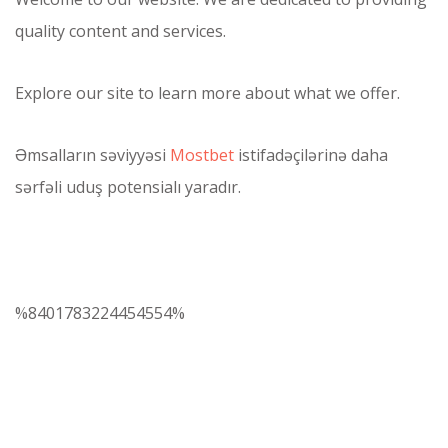
quality content and services.
Explore our site to learn more about what we offer.
Əmsalların səviyyəsi
Mostbet
istifadəçilərinə daha
sərfəli uduş potensialı yaradır.
crazy time live casino
winorio casino
winorio casino
winorio casino
%8401783224454554%
moonwin
boostwinuz.com
moonwin
azboostwin.com
Herospin Australia
Herospin casino
Herospin Casino
fat fruit
Herospin ελλάδα