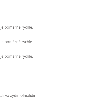
je poměrně rychle.
je poměrně rychle.
je poměrně rychle.
li və aydın olmalıdır.