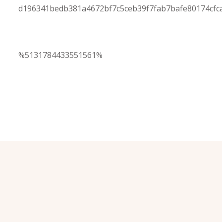
d196341bedb381a4672bf7c5ceb39f7fab7bafe80174cfc
%5131784433551561%