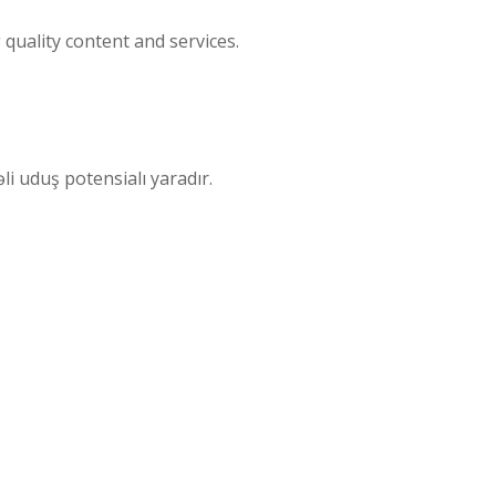
quality content and services.
li uduş potensialı yaradır.