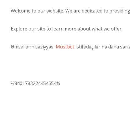
Welcome to our website. We are dedicated to providing 
Explore our site to learn more about what we offer.
Əmsalların səviyyəsi
Mostbet
istifadəçilərinə daha sərfə
crazy time live casino
winorio casino
winorio casino
winorio casino
%8401783224454554%
moonwin
boostwinuz.com
moonwin
azboostwin.com
Herospin Australia
Herospin casino
Herospin Casino
fat fruit
Herospin ελλάδα