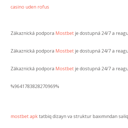
casino uden rofus
Zákaznická podpora
Mostbet
je dostupná 24/7 a reagu
Zákaznická podpora
Mostbet
je dostupná 24/7 a reagu
Zákaznická podpora
Mostbet
je dostupná 24/7 a reagu
%9641783828270969%
rajbet casino
мелбет
1xbet
valor casino
valor casino
alvynn
1red
alvynn
alvynn
alvynn
alvynn
alvynn
alvynn
alvynn
mostbet apk
tətbiq dizayn və struktur baxımından səliqə