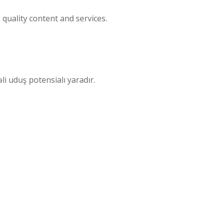
quality content and services.
li uduş potensialı yaradır.