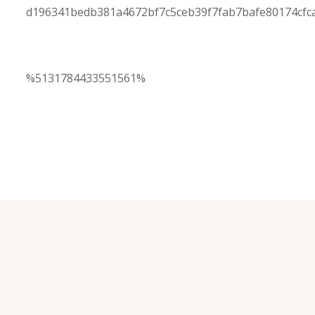
d196341bedb381a4672bf7c5ceb39f7fab7bafe80174cfc
%5131784433551561%