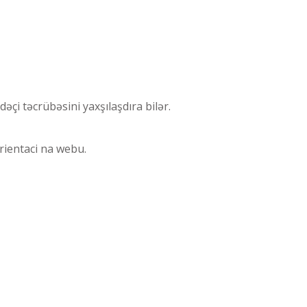
əçi təcrübəsini yaxşılaşdıra bilər.
ientaci na webu.