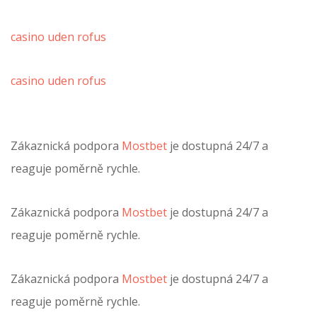
Herospin login
Herospin
Herospin
Herospin casino
Dexsport
https://reybetsoficial.com
Roletto Official
casino uden rofus
casino uden rofus
Zákaznická podpora
Mostbet
je dostupná 24/7 a
reaguje poměrně rychle.
Zákaznická podpora
Mostbet
je dostupná 24/7 a
reaguje poměrně rychle.
Zákaznická podpora
Mostbet
je dostupná 24/7 a
reaguje poměrně rychle.