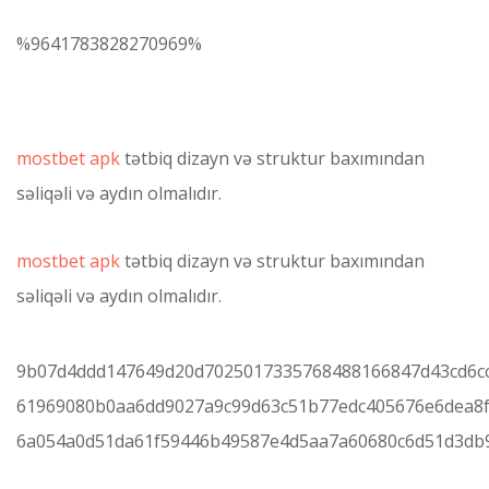
%9641783828270969%
rajbet casino
мелбет
1xbet
valor casino
valor casino
alvynn
1red
alvynn
alvynn
alvynn
alvynn
alvynn
alvynn
alvynn
mostbet apk
tətbiq dizayn və struktur baxımından
səliqəli və aydın olmalıdır.
mostbet apk
tətbiq dizayn və struktur baxımından
səliqəli və aydın olmalıdır.
alvynn
alvynn
alvynn
wildsino casino france
1xbet kz
wildsino login
wildsino casino online
9b07d4ddd147649d20d7025017335768488166847d43cd6cc
61969080b0aa6dd9027a9c99d63c51b77edc405676e6dea8
6a054a0d51da61f59446b49587e4d5aa7a60680c6d51d3db