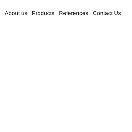
e
About us
Products
References
Contact Us