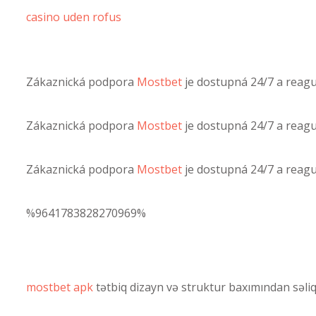
casino uden rofus
Zákaznická podpora
Mostbet
je dostupná 24/7 a reagu
Zákaznická podpora
Mostbet
je dostupná 24/7 a reagu
Zákaznická podpora
Mostbet
je dostupná 24/7 a reagu
%9641783828270969%
rajbet casino
мелбет
1xbet
valor casino
valor casino
alvynn
1red
alvynn
alvynn
alvynn
alvynn
alvynn
alvynn
alvynn
mostbet apk
tətbiq dizayn və struktur baxımından səliqə