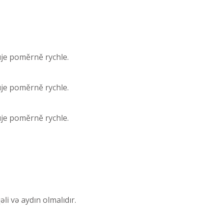
je poměrně rychle.
je poměrně rychle.
je poměrně rychle.
li və aydın olmalıdır.