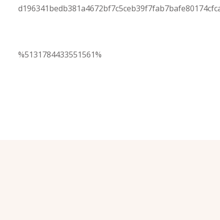
d196341bedb381a4672bf7c5ceb39f7fab7bafe80174cfc
%5131784433551561%