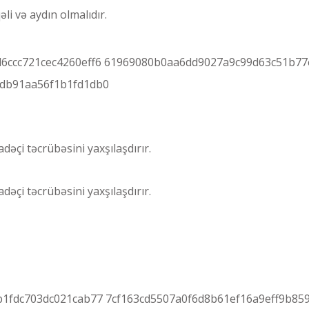
li və aydın olmalıdır.
6ccc721cec4260eff6 61969080b0aa6dd9027a9c99d63c51b7
db91aa56f1b1fd1db0
fadəçi təcrübəsini yaxşılaşdırır.
fadəçi təcrübəsini yaxşılaşdırır.
1fdc703dc021cab77 7cf163cd5507a0f6d8b61ef16a9eff9b8