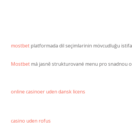
Herospin
Herospin Casino
Herospin casino
mostbet
platformada dil seçimlərinin mövcudluğu istifad
Mostbet
má jasně strukturované menu pro snadnou or
online casinoer uden dansk licens
Herospin login
Herospin
Herospin
Herospin casino
Dexsport
https://reybetsoficial.com
Roletto Official
casino uden rofus