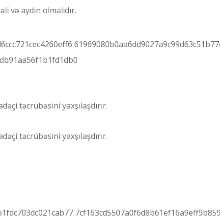
li və aydın olmalıdır.
6ccc721cec4260eff6 61969080b0aa6dd9027a9c99d63c51b7
db91aa56f1b1fd1db0
fadəçi təcrübəsini yaxşılaşdırır.
fadəçi təcrübəsini yaxşılaşdırır.
1fdc703dc021cab77 7cf163cd5507a0f6d8b61ef16a9eff9b8