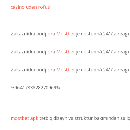
casino uden rofus
Zákaznická podpora
Mostbet
je dostupná 24/7 a reagu
Zákaznická podpora
Mostbet
je dostupná 24/7 a reagu
Zákaznická podpora
Mostbet
je dostupná 24/7 a reagu
%9641783828270969%
rajbet casino
мелбет
1xbet
valor casino
valor casino
alvynn
1red
alvynn
alvynn
alvynn
alvynn
alvynn
alvynn
alvynn
mostbet apk
tətbiq dizayn və struktur baxımından səliqə