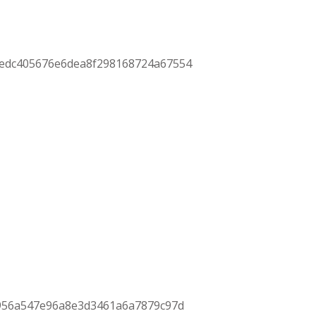
7edc405676e6dea8f298168724a67554
5956a547e96a8e3d3461a6a7879c97d