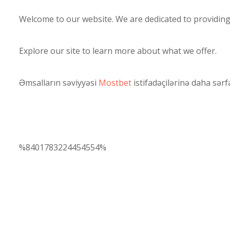
Welcome to our website. We are dedicated to providing 
Explore our site to learn more about what we offer.
Əmsalların səviyyəsi
Mostbet
istifadəçilərinə daha sərfə
crazy time live casino
winorio casino
winorio casino
winorio casino
%8401783224454554%
moonwin
boostwinuz.com
moonwin
azboostwin.com
Herospin Australia
Herospin casino
Herospin Casino
fat fruit
Herospin ελλάδα