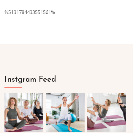
%5131784433551561%
Instgram Feed