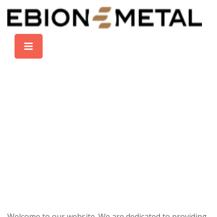
Welcome to our website. We are dedicated to providing