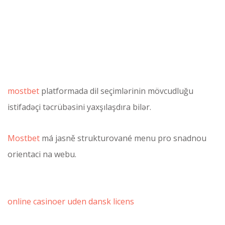
Herospin
Herospin Casino
Herospin casino
mostbet
platformada dil seçimlərinin mövcudluğu
istifadəçi təcrübəsini yaxşılaşdıra bilər.
Mostbet
má jasně strukturované menu pro snadnou
orientaci na webu.
online casinoer uden dansk licens