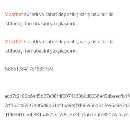
wildsino casino login
Mostbet
sürətli və rahat depozit-çıxarış üsulları ilə
istifadəçi təcrübəsini yaxşılaşdırır.
Mostbet
sürətli və rahat depozit-çıxarış üsulları ilə
istifadəçi təcrübəsini yaxşılaşdırır.
%8661784175188375%
add7c2100b6a45b27e98f4f0074169b0d8956a45dbaecfb1f
7cf163cd5507a0f6d8b61ef16a9eff9b85956a547e96a8e3d
d196341bedb381a4672bf7c5ceb39f7fab7bafe80174cfca2