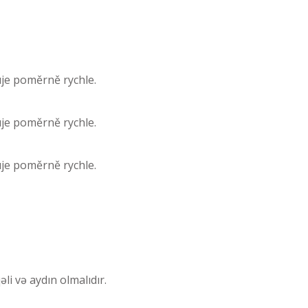
je poměrně rychle.
je poměrně rychle.
je poměrně rychle.
li və aydın olmalıdır.