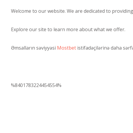
Welcome to our website. We are dedicated to providing 
Explore our site to learn more about what we offer.
Əmsalların səviyyəsi
Mostbet
istifadəçilərinə daha sərfə
crazy time live casino
winorio casino
winorio casino
winorio casino
%8401783224454554%
moonwin
boostwinuz.com
moonwin
azboostwin.com
Herospin Australia
Herospin casino
Herospin Casino
fat fruit
Herospin ελλάδα