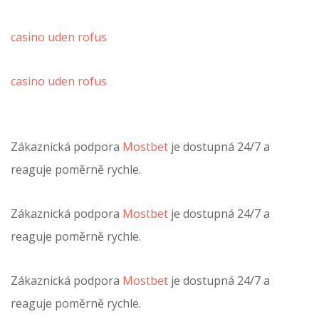
Herospin login
Herospin
Herospin
Herospin casino
Dexsport
https://reybetsoficial.com
Roletto Official
casino uden rofus
casino uden rofus
Zákaznická podpora
Mostbet
je dostupná 24/7 a
reaguje poměrně rychle.
Zákaznická podpora
Mostbet
je dostupná 24/7 a
reaguje poměrně rychle.
Zákaznická podpora
Mostbet
je dostupná 24/7 a
reaguje poměrně rychle.