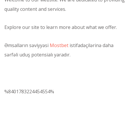
quality content and services.
Explore our site to learn more about what we offer.
Əmsalların səviyyəsi
Mostbet
istifadəçilərinə daha
sərfəli uduş potensialı yaradır.
crazy time live casino
winorio casino
winorio casino
winorio casino
%8401783224454554%
moonwin
boostwinuz.com
moonwin
azboostwin.com
Herospin Australia
Herospin casino
Herospin Casino
fat fruit
Herospin ελλάδα