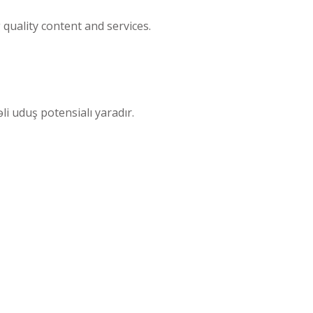
quality content and services.
li uduş potensialı yaradır.