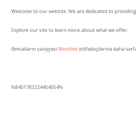
Welcome to our website. We are dedicated to providing 
Explore our site to learn more about what we offer.
Əmsalların səviyyəsi
Mostbet
istifadəçilərinə daha sərfə
crazy time live casino
winorio casino
winorio casino
winorio casino
%8401783224454554%
moonwin
boostwinuz.com
moonwin
azboostwin.com
Herospin Australia
Herospin casino
Herospin Casino
fat fruit
Herospin ελλάδα