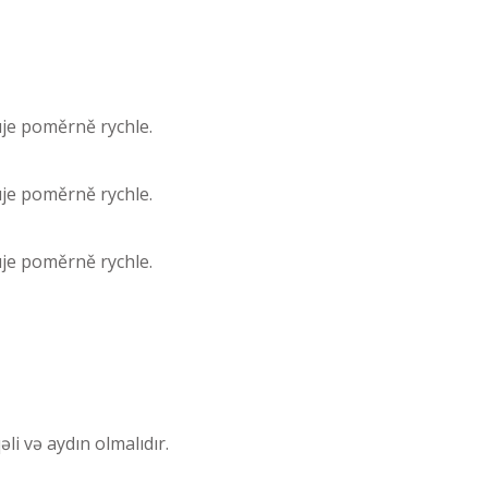
je poměrně rychle.
je poměrně rychle.
je poměrně rychle.
li və aydın olmalıdır.