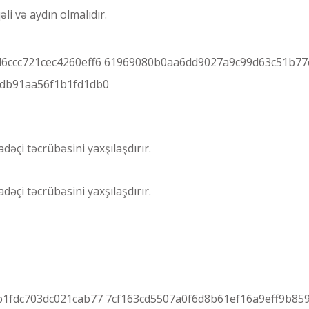
li və aydın olmalıdır.
6ccc721cec4260eff6 61969080b0aa6dd9027a9c99d63c51b7
db91aa56f1b1fd1db0
fadəçi təcrübəsini yaxşılaşdırır.
fadəçi təcrübəsini yaxşılaşdırır.
1fdc703dc021cab77 7cf163cd5507a0f6d8b61ef16a9eff9b8