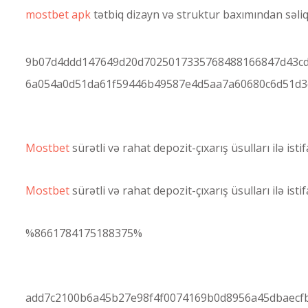
mostbet apk
tətbiq dizayn və struktur baxımından səliqə
alvynn
alvynn
alvynn
wildsino casino france
1xbet kz
wildsino login
wildsino casino online
9b07d4ddd147649d20d7025017335768488166847d43cd
6a054a0d51da61f59446b49587e4d5aa7a60680c6d51d3
wildsino casino login
Mostbet
sürətli və rahat depozit-çıxarış üsulları ilə isti
Mostbet
sürətli və rahat depozit-çıxarış üsulları ilə isti
%8661784175188375%
add7c2100b6a45b27e98f4f0074169b0d8956a45dbaecfb