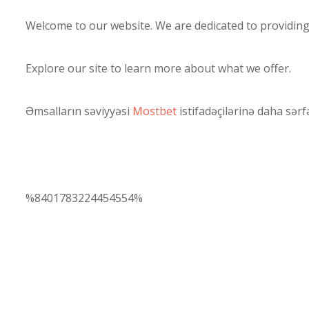
Welcome to our website. We are dedicated to providing 
Explore our site to learn more about what we offer.
Əmsalların səviyyəsi
Mostbet
istifadəçilərinə daha sərfə
crazy time live casino
winorio casino
winorio casino
winorio casino
%8401783224454554%
moonwin
boostwinuz.com
moonwin
azboostwin.com
Herospin Australia
Herospin casino
Herospin Casino
fat fruit
Herospin ελλάδα