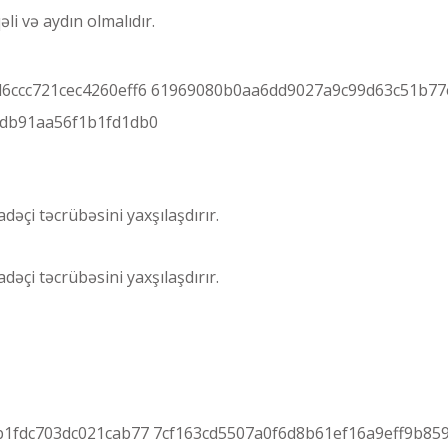
li və aydın olmalıdır.
6ccc721cec4260eff6 61969080b0aa6dd9027a9c99d63c51b7
db91aa56f1b1fd1db0
fadəçi təcrübəsini yaxşılaşdırır.
fadəçi təcrübəsini yaxşılaşdırır.
1fdc703dc021cab77 7cf163cd5507a0f6d8b61ef16a9eff9b8