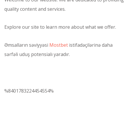
quality content and services.
Explore our site to learn more about what we offer.
Əmsalların səviyyəsi
Mostbet
istifadəçilərinə daha
sərfəli uduş potensialı yaradır.
crazy time live casino
winorio casino
winorio casino
winorio casino
%8401783224454554%
moonwin
boostwinuz.com
moonwin
azboostwin.com
Herospin Australia
Herospin casino
Herospin Casino
fat fruit
Herospin ελλάδα