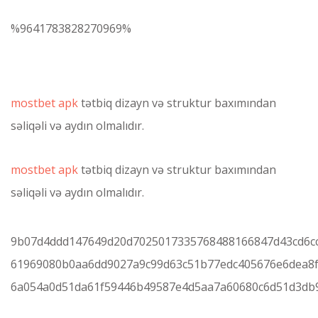
%9641783828270969%
rajbet casino
мелбет
1xbet
valor casino
valor casino
alvynn
1red
alvynn
alvynn
alvynn
alvynn
alvynn
alvynn
alvynn
mostbet apk
tətbiq dizayn və struktur baxımından
səliqəli və aydın olmalıdır.
mostbet apk
tətbiq dizayn və struktur baxımından
səliqəli və aydın olmalıdır.
alvynn
alvynn
alvynn
wildsino casino france
1xbet kz
wildsino login
wildsino casino online
9b07d4ddd147649d20d7025017335768488166847d43cd6cc
61969080b0aa6dd9027a9c99d63c51b77edc405676e6dea8
6a054a0d51da61f59446b49587e4d5aa7a60680c6d51d3db