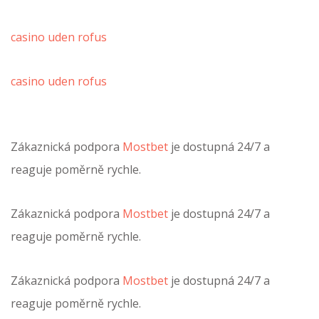
Herospin login
Herospin
Herospin
Herospin casino
Dexsport
https://reybetsoficial.com
Roletto Official
casino uden rofus
casino uden rofus
Zákaznická podpora
Mostbet
je dostupná 24/7 a
reaguje poměrně rychle.
Zákaznická podpora
Mostbet
je dostupná 24/7 a
reaguje poměrně rychle.
Zákaznická podpora
Mostbet
je dostupná 24/7 a
reaguje poměrně rychle.