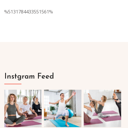
%5131784433551561%
Instgram Feed