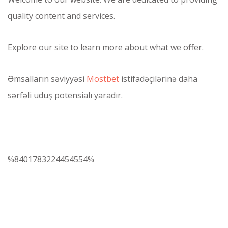
quality content and services.
Explore our site to learn more about what we offer.
Əmsalların səviyyəsi
Mostbet
istifadəçilərinə daha
sərfəli uduş potensialı yaradır.
crazy time live casino
winorio casino
winorio casino
winorio casino
%8401783224454554%
moonwin
boostwinuz.com
moonwin
azboostwin.com
Herospin Australia
Herospin casino
Herospin Casino
fat fruit
Herospin ελλάδα