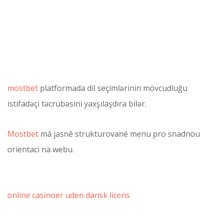
Herospin
Herospin Casino
Herospin casino
mostbet
platformada dil seçimlərinin mövcudluğu
istifadəçi təcrübəsini yaxşılaşdıra bilər.
Mostbet
má jasně strukturované menu pro snadnou
orientaci na webu.
online casinoer uden dansk licens