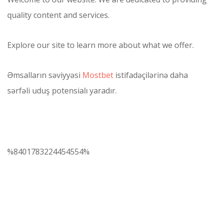
quality content and services.
Explore our site to learn more about what we offer.
Əmsalların səviyyəsi
Mostbet
istifadəçilərinə daha
sərfəli uduş potensialı yaradır.
crazy time live casino
winorio casino
winorio casino
winorio casino
%8401783224454554%
moonwin
boostwinuz.com
moonwin
azboostwin.com
Herospin Australia
Herospin casino
Herospin Casino
fat fruit
Herospin ελλάδα