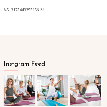
%5131784433551561%
Instgram Feed