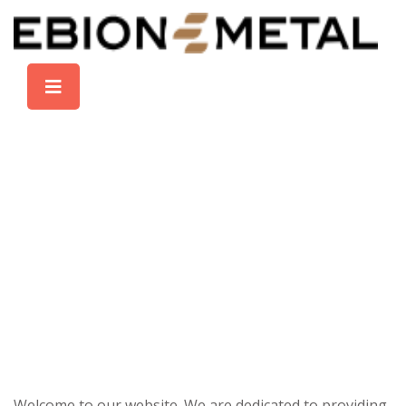
Welcome to our website. We are dedicated to providing