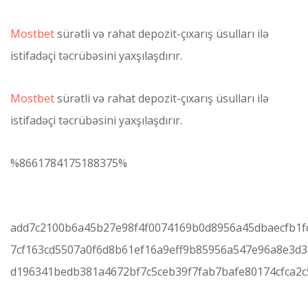
wildsino casino login
Mostbet
sürətli və rahat depozit-çıxarış üsulları ilə
istifadəçi təcrübəsini yaxşılaşdırır.
Mostbet
sürətli və rahat depozit-çıxarış üsulları ilə
istifadəçi təcrübəsini yaxşılaşdırır.
%8661784175188375%
add7c2100b6a45b27e98f4f0074169b0d8956a45dbaecfb1f
7cf163cd5507a0f6d8b61ef16a9eff9b85956a547e96a8e3d
d196341bedb381a4672bf7c5ceb39f7fab7bafe80174cfca2