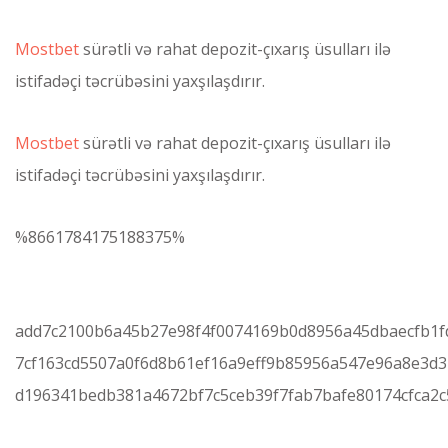
wildsino casino login
Mostbet
sürətli və rahat depozit-çıxarış üsulları ilə
istifadəçi təcrübəsini yaxşılaşdırır.
Mostbet
sürətli və rahat depozit-çıxarış üsulları ilə
istifadəçi təcrübəsini yaxşılaşdırır.
%8661784175188375%
add7c2100b6a45b27e98f4f0074169b0d8956a45dbaecfb1f
7cf163cd5507a0f6d8b61ef16a9eff9b85956a547e96a8e3d
d196341bedb381a4672bf7c5ceb39f7fab7bafe80174cfca2