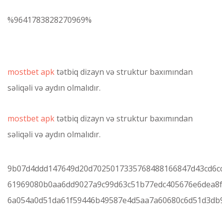
%9641783828270969%
rajbet casino
мелбет
1xbet
valor casino
valor casino
alvynn
1red
alvynn
alvynn
alvynn
alvynn
alvynn
alvynn
alvynn
mostbet apk
tətbiq dizayn və struktur baxımından
səliqəli və aydın olmalıdır.
mostbet apk
tətbiq dizayn və struktur baxımından
səliqəli və aydın olmalıdır.
alvynn
alvynn
alvynn
wildsino casino france
1xbet kz
wildsino login
wildsino casino online
9b07d4ddd147649d20d7025017335768488166847d43cd6cc
61969080b0aa6dd9027a9c99d63c51b77edc405676e6dea8
6a054a0d51da61f59446b49587e4d5aa7a60680c6d51d3db