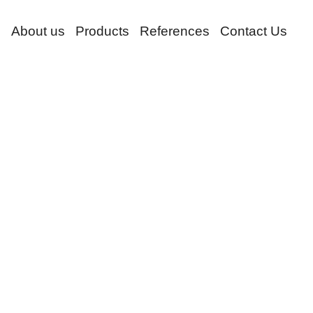
e
About us
Products
References
Contact Us