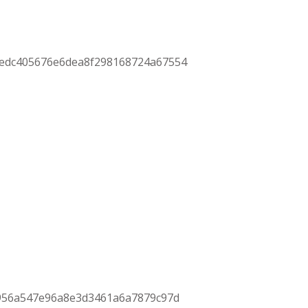
7edc405676e6dea8f298168724a67554
5956a547e96a8e3d3461a6a7879c97d