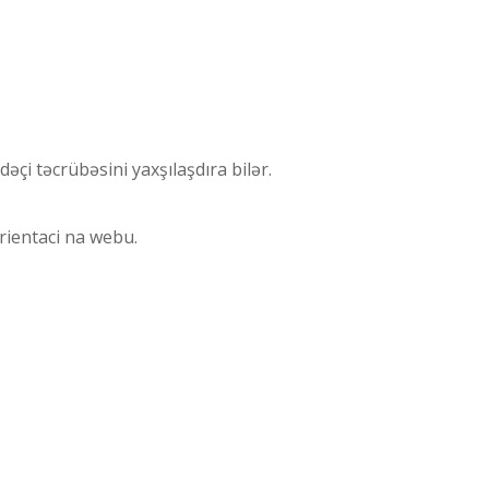
əçi təcrübəsini yaxşılaşdıra bilər.
ientaci na webu.