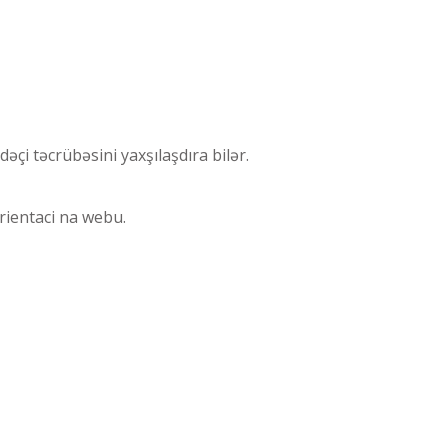
əçi təcrübəsini yaxşılaşdıra bilər.
ientaci na webu.