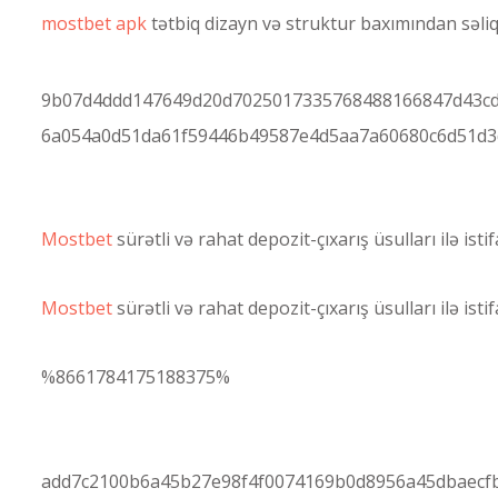
mostbet apk
tətbiq dizayn və struktur baxımından səliqə
alvynn
alvynn
alvynn
wildsino casino france
1xbet kz
wildsino login
wildsino casino online
9b07d4ddd147649d20d7025017335768488166847d43cd
6a054a0d51da61f59446b49587e4d5aa7a60680c6d51d3
wildsino casino login
Mostbet
sürətli və rahat depozit-çıxarış üsulları ilə isti
Mostbet
sürətli və rahat depozit-çıxarış üsulları ilə isti
%8661784175188375%
add7c2100b6a45b27e98f4f0074169b0d8956a45dbaecfb