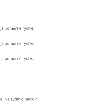
je poměrně rychle.
je poměrně rychle.
je poměrně rychle.
li və aydın olmalıdır.