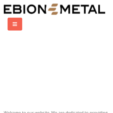
Welcome to our website. We are dedicated to providing