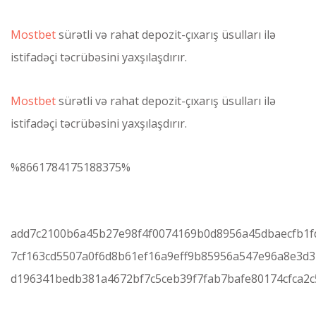
wildsino casino login
Mostbet
sürətli və rahat depozit-çıxarış üsulları ilə
istifadəçi təcrübəsini yaxşılaşdırır.
Mostbet
sürətli və rahat depozit-çıxarış üsulları ilə
istifadəçi təcrübəsini yaxşılaşdırır.
%8661784175188375%
add7c2100b6a45b27e98f4f0074169b0d8956a45dbaecfb1f
7cf163cd5507a0f6d8b61ef16a9eff9b85956a547e96a8e3d
d196341bedb381a4672bf7c5ceb39f7fab7bafe80174cfca2