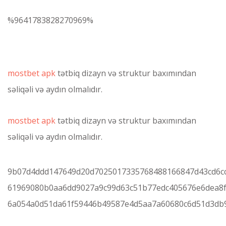
%9641783828270969%
rajbet casino
мелбет
1xbet
valor casino
valor casino
alvynn
1red
alvynn
alvynn
alvynn
alvynn
alvynn
alvynn
alvynn
mostbet apk
tətbiq dizayn və struktur baxımından
səliqəli və aydın olmalıdır.
mostbet apk
tətbiq dizayn və struktur baxımından
səliqəli və aydın olmalıdır.
alvynn
alvynn
alvynn
wildsino casino france
1xbet kz
wildsino login
wildsino casino online
9b07d4ddd147649d20d7025017335768488166847d43cd6cc
61969080b0aa6dd9027a9c99d63c51b77edc405676e6dea8
6a054a0d51da61f59446b49587e4d5aa7a60680c6d51d3db